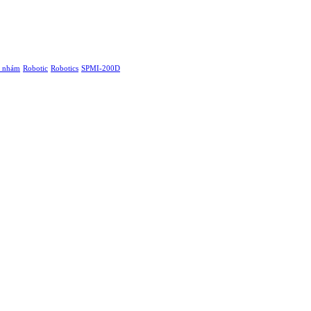
ộ nhám
Robotic
Robotics
SPMI-200D