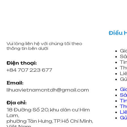
Điều 
Vui lòng liên hệ với chúng tôi theo
thông tin bên dưới
Gi
Sả
Ti
Điện thoại:
Th
+84 707 223 677
Li
Gử
Email:
Gi
lihuavietnamcntdh@gmail.com
Sả
Ti
Địa chỉ:
Th
18 Đường Số 20, khu dân cư Him
Li
Lam,
Gử
phường Tân Hưng, TP. Hồ Chí Minh,
Việt Nam