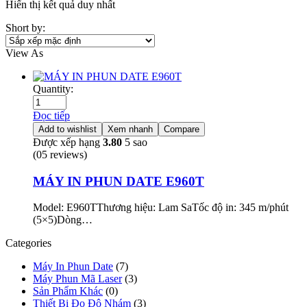
Hiển thị kết quả duy nhất
Short by:
View As
Quantity:
Đọc tiếp
Add to wishlist
Xem nhanh
Compare
Được xếp hạng
3.80
5 sao
(05 reviews)
MÁY IN PHUN DATE E960T
Model: E960TThương hiệu: Lam SaTốc độ in: 345 m/phút
(5×5)Dòng…
Categories
Máy In Phun Date
(7)
Máy Phun Mã Laser
(3)
Sản Phẩm Khác
(0)
Thiết Bị Đo Độ Nhám
(3)