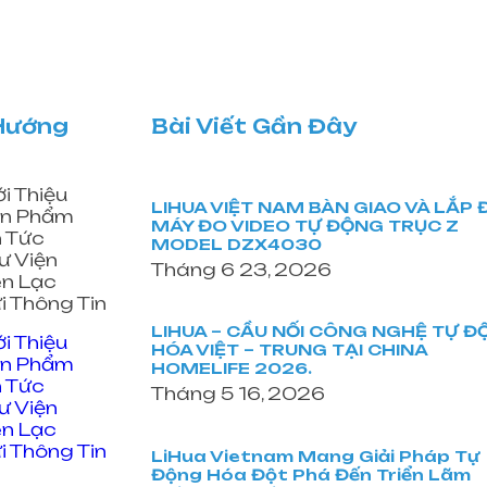
Hướng
Bài Viết Gần Đây
ới Thiệu
LIHUA VIỆT NAM BÀN GIAO VÀ LẮP 
n Phẩm
MÁY ĐO VIDEO TỰ ĐỘNG TRỤC Z
n Tức
MODEL DZX4030
ư Viện
Tháng 6 23, 2026
ên Lạc
i Thông Tin
LIHUA – CẦU NỐI CÔNG NGHỆ TỰ 
ới Thiệu
HÓA VIỆT – TRUNG TẠI CHINA
n Phẩm
HOMELIFE 2026.
n Tức
Tháng 5 16, 2026
ư Viện
ên Lạc
i Thông Tin
LiHua Vietnam Mang Giải Pháp Tự
Động Hóa Đột Phá Đến Triển Lãm