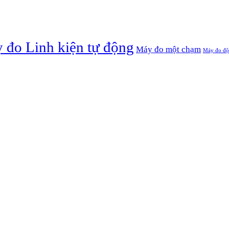
 đo Linh kiện tự động
Máy đo một chạm
Máy đo đ