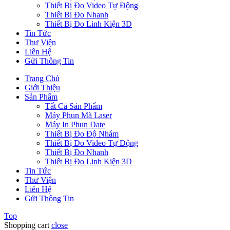
Thiết Bị Đo Video Tự Động
Thiết Bị Đo Nhanh
Thiết Bị Đo Linh Kiện 3D
Tin Tức
Thư Viện
Liên Hệ
Gửi Thông Tin
Trang Chủ
Giới Thiệu
Sản Phẩm
Tất Cả Sản Phẩm
Máy Phun Mã Laser
Máy In Phun Date
Thiết Bị Đo Độ Nhám
Thiết Bị Đo Video Tự Động
Thiết Bị Đo Nhanh
Thiết Bị Đo Linh Kiện 3D
Tin Tức
Thư Viện
Liên Hệ
Gửi Thông Tin
Top
Shopping cart
close