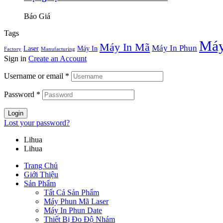
Báo Giá
Tags
Máy
Máy In Mã
Máy In Phun
Laser
Máy In
Factory
Manufacturing
Sign in
Create an Account
Username or email
*
Password
*
Login
Lost your password?
Lihua
Lihua
Trang Chủ
Giới Thiệu
Sản Phẩm
Tất Cả Sản Phẩm
Máy Phun Mã Laser
Máy In Phun Date
Thiết Bị Đo Độ Nhám