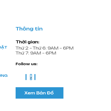
Thông tin
Thời gian:
ĐẶT
Thứ 2 – Thứ 6: 9AM – 6PM
Thứ 7: 9AM – 6PM
Follow us:
ĐỘNG
Xem Bản Đồ