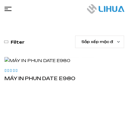
LIHUA
Filter
Được xếp
MÁY IN PHUN DATE E980
hạng
4.20
5
sao