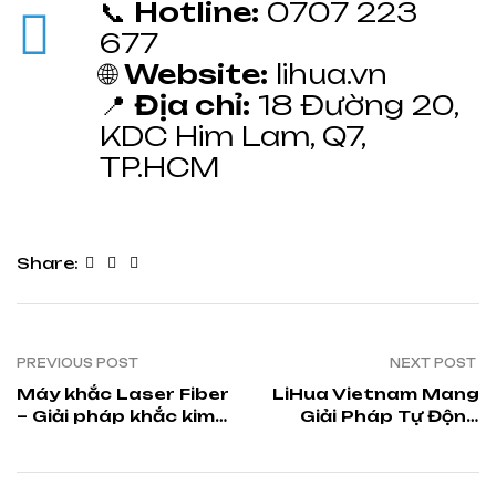
📞
Hotline:
0707 223
677
🌐
Website:
lihua.vn
📍
Địa chỉ:
18 Đường 20,
KDC Him Lam, Q7,
TP.HCM
Share:
PREVIOUS POST
NEXT POST
Máy khắc Laser Fiber
LiHua Vietnam Mang
– Giải pháp khắc kim
Giải Pháp Tự Động
loại nhanh – sắc nét –
Hóa Đột Phá Đến
bền bỉ cho sản xuất
Triển Lãm China
hiện đại
Homelife 2026