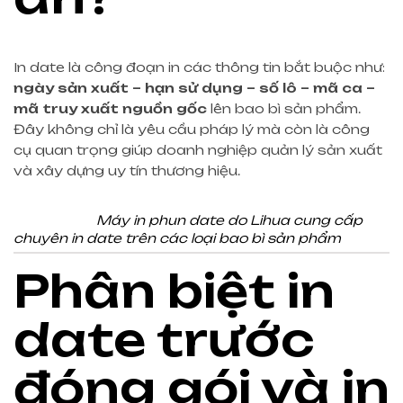
In date là công đoạn in các thông tin bắt buộc như:
ngày sản xuất – hạn sử dụng – số lô – mã ca –
mã truy xuất nguồn gốc
lên bao bì sản phẩm.
Đây không chỉ là yêu cầu pháp lý mà còn là công
cụ quan trọng giúp doanh nghiệp quản lý sản xuất
và xây dựng uy tín thương hiệu.
Máy in phun date do Lihua cung cấp
chuyên in date trên các loại bao bì sản phẩm
Phân biệt in
date trước
đóng gói và in