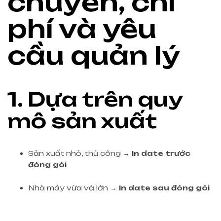
chuyền, chi
phí và yêu
cầu quản lý
1. Dựa trên quy
mô sản xuất
Sản xuất nhỏ, thủ công →
In date trước
đóng gói
Nhà máy vừa và lớn →
In date sau đóng gói