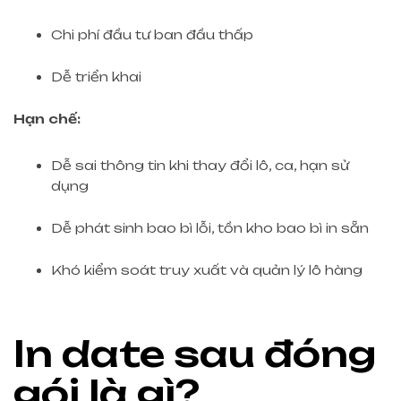
Chi phí đầu tư ban đầu thấp
Dễ triển khai
Hạn chế:
Dễ sai thông tin khi thay đổi lô, ca, hạn sử
dụng
Dễ phát sinh bao bì lỗi, tồn kho bao bì in sẵn
Khó kiểm soát truy xuất và quản lý lô hàng
In date sau đóng
gói là gì?