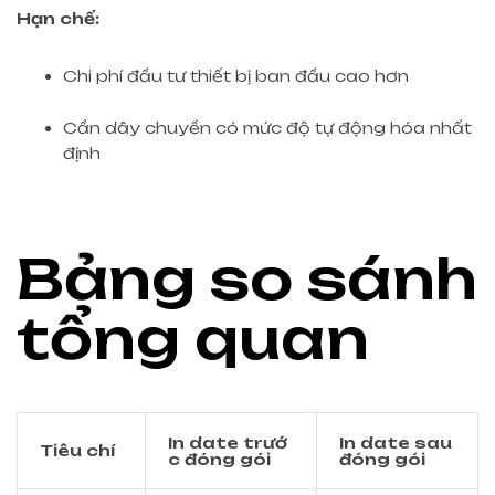
Hạn chế:
Chi phí đầu tư thiết bị ban đầu cao hơn
Cần dây chuyền có mức độ tự động hóa nhất
định
Bảng so sánh
tổng quan
In date trướ
In date sau
Tiêu chí
c đóng gói
đóng gói