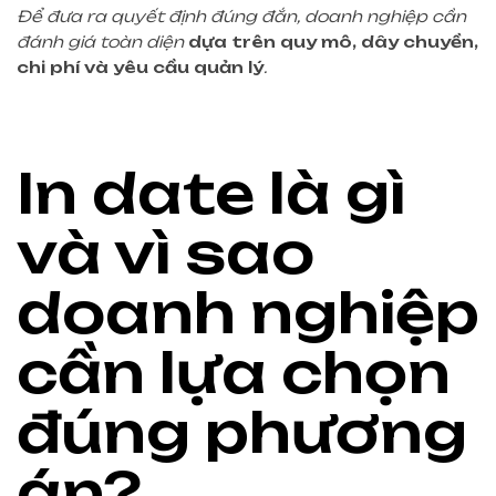
Để đưa ra quyết định đúng đắn, doanh nghiệp cần
đánh giá toàn diện
dựa trên quy mô, dây chuyền,
chi phí và yêu cầu quản lý
.
In date là gì
và vì sao
doanh nghiệp
cần lựa chọn
đúng phương
án?