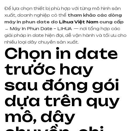
Để lựa chọn thiết bị phù hợp với từng mô hình sản
xuất, doanh nghiệp có thể
tham khảo các dòng
máy in phun date do
Lihua Việt Nam
cung cấp
→
Máy In Phun Date – LIHUA
— nơi tổng hợp các
giải pháp in date hiện đại, dễ vận hành và tối ưu cho
nhiều loại dây chuyền sản xuất.
Chọn in date
trước hay
sau đóng gói
dựa trên quy
mô, dây