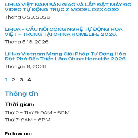
LIHUA VIỆT NAM BÀN GIAO VÀ LẮP ĐẶT MÁY ĐO
VIDEO TỰ ĐỘNG TRỤC Z MODEL DZX4030
Tháng 6 23, 2026
LIHUA – CẦU NỐI CÔNG NGHỆ TỰ ĐỘNG HÓA
VIỆT – TRUNG TẠI CHINA HOMELIFE 2026.
Tháng 5 16, 2026
LiHua Vietnam Mang Giải Pháp Tự Động Hóa
Đột Phá Đến Triển Lãm China Homelife 2026
Tháng 5 9, 2026
1
2
3
4
Thông tin
Thời gian:
Thứ 2 – Thứ 6: 9AM – 6PM
Thứ 7: 9AM – 6PM
Follow us: