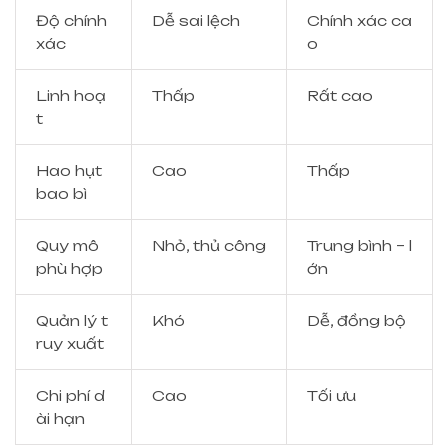
Độ chính
Dễ sai lệch
Chính xác ca
xác
o
Linh hoạ
Thấp
Rất cao
t
Hao hụt
Cao
Thấp
bao bì
Quy mô
Nhỏ, thủ công
Trung bình – l
phù hợp
ớn
Quản lý t
Khó
Dễ, đồng bộ
ruy xuất
Chi phí d
Cao
Tối ưu
ài hạn