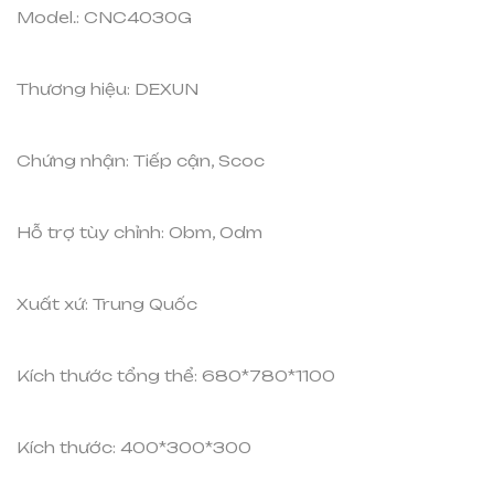
Model.
:
CNC4030G
Thương hiệu
:
DEXUN
Chứng nhận
:
Tiếp cận, Scoc
Hỗ trợ tùy chỉnh
:
Obm, Odm
Xuất xứ
:
Trung Quốc
Kích thước tổng thể
:
680*780*1100
Kích thước
:
400*300*300