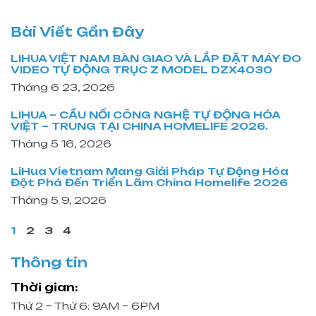
Bài Viết Gần Đây
LIHUA VIỆT NAM BÀN GIAO VÀ LẮP ĐẶT MÁY ĐO
VIDEO TỰ ĐỘNG TRỤC Z MODEL DZX4030
Tháng 6 23, 2026
LIHUA – CẦU NỐI CÔNG NGHỆ TỰ ĐỘNG HÓA
VIỆT – TRUNG TẠI CHINA HOMELIFE 2026.
Tháng 5 16, 2026
LiHua Vietnam Mang Giải Pháp Tự Động Hóa
Đột Phá Đến Triển Lãm China Homelife 2026
Tháng 5 9, 2026
1
2
3
4
Thông tin
Thời gian:
Thứ 2 – Thứ 6: 9AM – 6PM