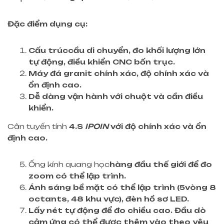
Đặc điểm dụng cụ:
Cấu trúc
cầu di chuyển
,
đo khối lượng lớn
tự động, điều khiển CNC bốn trục
.
Máy đá granit chính xác, độ chính xác và
ổn định cao.
Dễ dàng vận hành với chuột và cần điều
khiển.
Cân tuyến tính
4.S
IPOIN
với độ chính xác và ổn
định cao.
Ống kính quang học
hàng đầu thế giới
để đo
zoom có thể lập trình.
Ánh sáng bề mặt có thể lập trình (
5
vòng 8
octants, 48 khu vực), đèn hồ sơ LED.
Lấy nét tự động để đo chiều cao. Đầu dò
cảm ứng có thể được thêm vào theo yêu