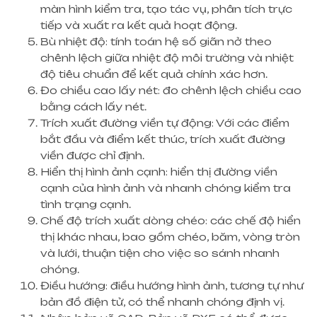
màn hình kiểm tra, tạo tác vụ, phân tích trực
tiếp và xuất ra kết quả hoạt động.
Bù nhiệt độ: tính toán hệ số giãn nở theo
chênh lệch giữa nhiệt độ môi trường và nhiệt
độ tiêu chuẩn để kết quả chính xác hơn.
Đo chiều cao lấy nét: đo chênh lệch chiều cao
bằng cách lấy nét.
Trích xuất đường viền tự động: Với các điểm
bắt đầu và điểm kết thúc, trích xuất đường
viền được chỉ định.
Hiển thị hình ảnh cạnh: hiển thị đường viền
cạnh của hình ảnh và nhanh chóng kiểm tra
tình trạng cạnh.
Chế độ trích xuất dòng chéo: các chế độ hiển
thị khác nhau, bao gồm chéo, băm, vòng tròn
và lưới, thuận tiện cho việc so sánh nhanh
chóng.
Điều hướng: điều hướng hình ảnh, tương tự như
bản đồ điện tử, có thể nhanh chóng định vị.