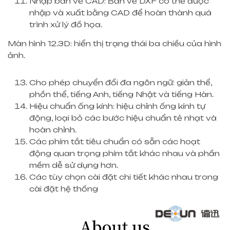
Nhập bản vẽ CAD: Bản vẽ DXF có thể được
nhập và xuất bằng CAD để hoàn thành quá
trình xử lý đồ họa.
Màn hình 12.3D: hiển thị trạng thái ba chiều của hình
ảnh.
Cho phép chuyển đổi đa ngôn ngữ: giản thể,
phồn thể, tiếng Anh, tiếng Nhật và tiếng Hàn.
Hiệu chuẩn ống kính: hiệu chỉnh ống kính tự
động, loại bỏ các bước hiệu chuẩn tẻ nhạt và
hoàn chỉnh.
Các phím tắt tiêu chuẩn có sẵn các hoạt
động quan trọng phím tắt khác nhau và phần
mềm dễ sử dụng hơn.
Các tùy chọn cài đặt chi tiết khác nhau trong
cài đặt hệ thống