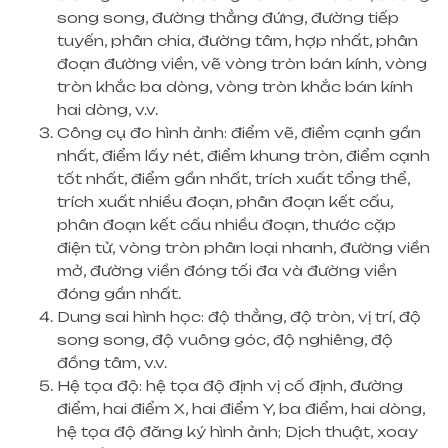
song song, đường thẳng đứng, đường tiếp
tuyến, phân chia, đường tâm, hợp nhất, phân
đoạn đường viền, vẽ vòng tròn bán kính, vòng
tròn khắc ba dòng, vòng tròn khắc bán kính
hai dòng, v.v.
Công cụ đo hình ảnh: điểm vẽ, điểm cạnh gần
nhất, điểm lấy nét, điểm khung tròn, điểm cạnh
tốt nhất, điểm gần nhất, trích xuất tổng thể,
trích xuất nhiều đoạn, phân đoạn kết cấu,
phân đoạn kết cấu nhiều đoạn, thước cặp
điện tử, vòng tròn phân loại nhanh, đường viền
mở, đường viền đóng tối đa và đường viền
đóng gần nhất.
Dung sai hình học: độ thẳng, độ tròn, vị trí, độ
song song, độ vuông góc, độ nghiêng, độ
đồng tâm, v.v.
Hệ tọa độ: hệ tọa độ định vị cố định, đường
điểm, hai điểm X, hai điểm Y, ba điểm, hai dòng,
hệ tọa độ đăng ký hình ảnh; Dịch thuật, xoay