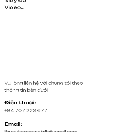
Máy Đo
Video
Nhanh
Một
Chạm –
DX150
Vui lòng liên hệ với chúng tôi theo
thông tin bên dưới
Điện thoại:
+84 707 223 677
Email:
lihuavietnamcntdh@gmail.com