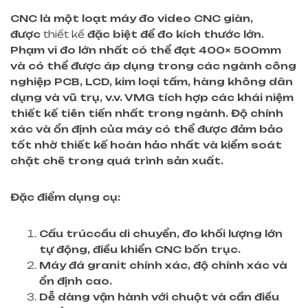
CNC
là một loạt máy đo video CNC giàn,
được
thiết kế
đặc biệt
để đo kích thước lớn
.
Phạm vi đo lớn nhất có thể đạt
400
×
500
mm
và có thể được áp dụng trong các ngành công
nghiệp PCB, LCD, kim loại tấm, hàng không dân
dụng và vũ trụ, v.v. VMG tích hợp các khái niệm
thiết kế tiên tiến nhất trong ngành. Độ chính
xác và ổn định của máy có thể được đảm bảo
tốt nhờ thiết kế hoàn hảo nhất và kiểm soát
chặt chẽ trong quá trình sản xuất.
Đặc điểm dụng cụ:
Cấu trúc
cầu di chuyển
,
đo khối lượng lớn
tự động, điều khiển CNC bốn trục
.
Máy đá granit chính xác, độ chính xác và
ổn định cao.
Dễ dàng vận hành với chuột và cần điều