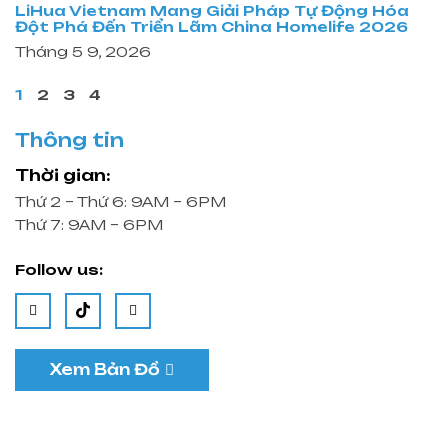
LiHua Vietnam Mang Giải Pháp Tự Động Hóa
Đột Phá Đến Triển Lãm China Homelife 2026
Tháng 5 9, 2026
1
2
3
4
Thông tin
Thời gian:
Thứ 2 – Thứ 6: 9AM – 6PM
Thứ 7: 9AM – 6PM
Follow us:
Xem Bản Đồ