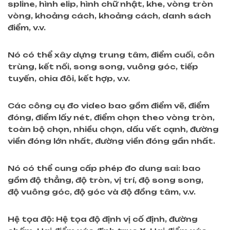
spline, hình elip, hình chữ nhật, khe, vòng tròn
vòng, khoảng cách, khoảng cách, danh sách
điểm, v.v.
Nó có thể xây dựng trung tâm, điểm cuối, côn
trùng, kết nối, song song,
vuông góc
, tiếp
tuyến, chia đôi, kết hợp, v.v.
Các công cụ đo video bao gồm điểm vẽ, điểm
đóng, điểm lấy nét, điểm chọn theo vòng tròn,
toàn bộ chọn, nhiều chọn, dấu vết cạnh, đường
viền đóng lớn nhất, đường viền đóng gần nhất.
Nó có thể cung cấp phép đo dung sai: bao
gồm độ thẳng, độ tròn, vị trí, độ
song song,
độ
vuông góc, độ góc
và độ đồng tâm, v.v.
Hệ tọa độ: Hệ tọa độ định vị cố định, đường