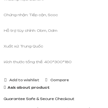
Chứng nhận
:
Tiếp cận, Scoc
Hỗ trợ tùy chỉnh
:
Obm, Odm
Xuất xứ
:
Trung Quốc
Kích thước tổng thể
:
400*300*180
Add to wishlist
Compare
Ask about product
Guarantee Safe & Secure Checkout