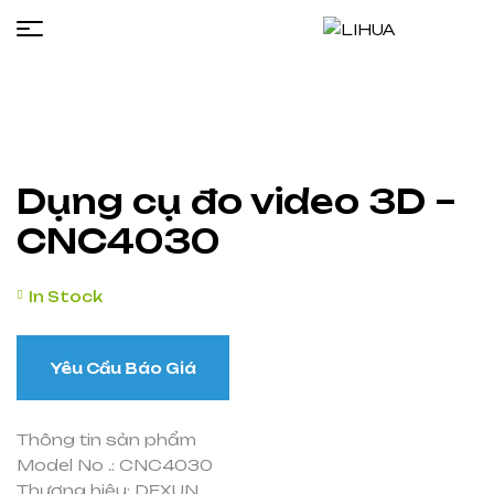
LIHUA
Dụng cụ đo video 3D –
CNC4030
In Stock
Yêu Cầu Báo Giá
Thông tin sản phẩm
Model No .
: CNC4030
Thương hiệu
:
DEXUN