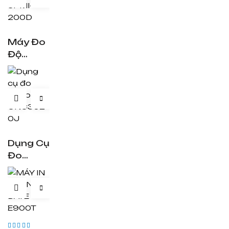
Máy Đo
Độ
Nhám
SPMI-
200D
Dụng Cụ
Đo
Video
3D –
CNC30
20J