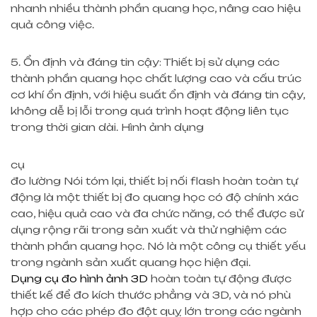
nhanh nhiều thành phần quang học, nâng cao hiệu
quả công việc.
5. Ổn định và đáng tin cậy: Thiết bị sử dụng các
thành phần quang học chất lượng cao và cấu trúc
cơ khí ổn định, với hiệu suất ổn định và đáng tin cậy,
không dễ bị lỗi trong quá trình hoạt động liên tục
trong thời gian dài. Hình ảnh dụng
cụ
đo lường Nói tóm lại, thiết bị nối flash hoàn toàn tự
động là một thiết bị đo quang học có độ chính xác
cao, hiệu quả cao và đa chức năng, có thể được sử
dụng rộng rãi trong sản xuất và thử nghiệm các
thành phần quang học. Nó là một công cụ thiết yếu
trong ngành sản xuất quang học hiện đại.
Dụng cụ đo hình ảnh 3D
hoàn toàn tự động được
thiết kế để đo kích thước phẳng và 3D, và nó phù
hợp cho các phép đo đột quỵ lớn trong các ngành