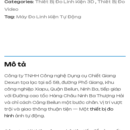
Categories:
Thiết Bị Đo Linh Kiện 3D
,
Thiết Bị Đo
Video
Tag:
Máy Đo Linh Kiện Tự Động
Mô tả
Công ty TNHH Công nghệ Dụng cụ Chiết Giang
Dexun tọa lạc tại số 58, đường Phố Giang, Khu
công nghiệp Xiapu, Quận Beilun, Ninh Ba, tiếp giáp
với Đường cao tốc Hàng Châu Ninh Ba Thượng Hải
và chỉ cách Cảng Beilun một bước chân. Vị trí vượt
trội và giao thông thuận tiện — Một
thiết bị đo
hình
ảnh tự động.