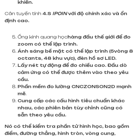
khiển.
Cân tuyến tính
4.S
IPOIN
với độ chính xác và ổn
định cao.
Ống kính quang học
hàng đầu thế giới
để đo
zoom có thể lập trình.
Ánh sáng bề mặt có thể lập trình (
5
vòng 8
octants, 48 khu vực), đèn hồ sơ LED.
Lấy nét tự động để đo chiều cao. Đầu dò
cảm ứng có thể được thêm vào theo yêu
cầu.
Phần mềm đo lường CNC
ZONSON2D
mạnh
mẽ
.
Cung cấp các cấu hình tiêu chuẩn khác
nhau, các phiên bản tùy chỉnh cũng có
sẵn theo yêu cầu.
Nó có thể kiểm tra phần tử hình học, bao gồm
điểm, đường thẳng, hình tròn, vòng cung,