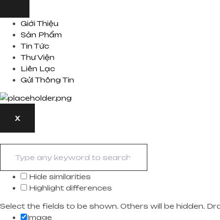
Giới Thiệu
Sản Phẩm
Tin Tức
Thư Viện
Liên Lạc
Gửi Thông Tin
X
Hide similarities
Highlight differences
Select the fields to be shown. Others will be hidden. D
Image