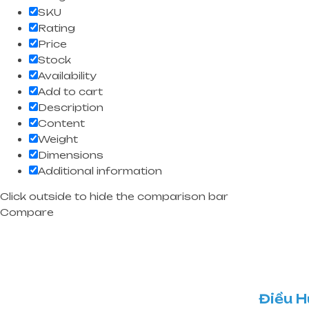
SKU
Rating
Price
Stock
Availability
Add to cart
Description
Content
Weight
Dimensions
Additional information
Click outside to hide the comparison bar
Compare
Điều 