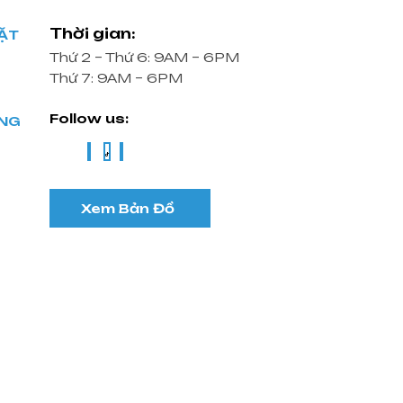
Thời gian:
ĐẶT
Thứ 2 – Thứ 6: 9AM – 6PM
Thứ 7: 9AM – 6PM
Follow us:
ỘNG
Xem Bản Đồ