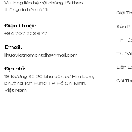
Vui lòng liên hệ với chúng tôi theo
thông tin bên dưới
Giới T
Điện thoại:
Sản P
+84 707 223 677
Tin Tứ
Email:
Thư Vi
lihuavietnamcntdh@gmail.com
Liên L
Địa chỉ:
18 Đường Số 20, khu dân cư Him Lam,
Gửi Th
phường Tân Hưng, TP. Hồ Chí Minh,
Việt Nam