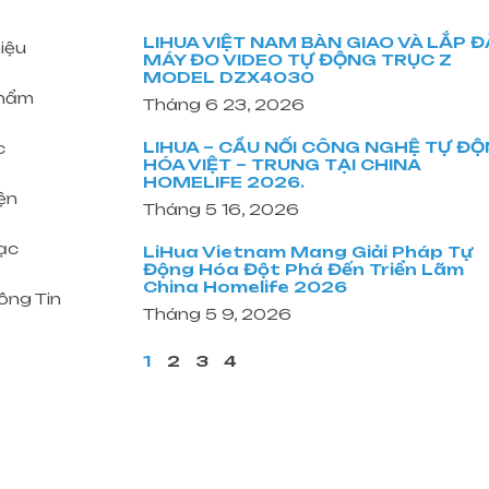
LIHUA VIỆT NAM BÀN GIAO VÀ LẮP 
hiệu
MÁY ĐO VIDEO TỰ ĐỘNG TRỤC Z
MODEL DZX4030
hẩm
Tháng 6 23, 2026
LIHUA – CẦU NỐI CÔNG NGHỆ TỰ Đ
c
HÓA VIỆT – TRUNG TẠI CHINA
HOMELIFE 2026.
ện
Tháng 5 16, 2026
ạc
LiHua Vietnam Mang Giải Pháp Tự
Động Hóa Đột Phá Đến Triển Lãm
China Homelife 2026
ông Tin
Tháng 5 9, 2026
1
2
3
4